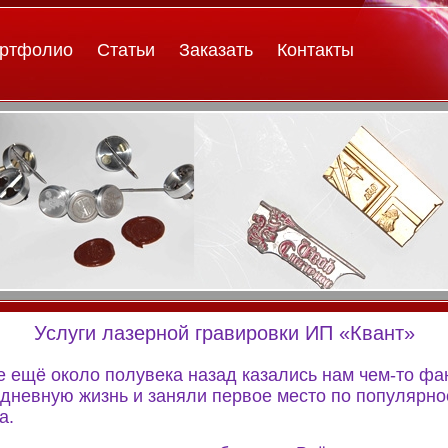
ртфолио
Статьи
Заказать
Контакты
Услуги лазерной гравировки ИП «Квант»
е ещё около полувека назад казались нам чем-то фа
дневную жизнь и заняли первое место по популярнос
а.