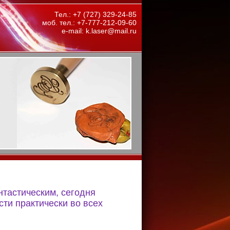
Тел.: +7 (727) 329-24-85
моб. тел.: +7-777-212-09-60
e-mail: k.laser@mail.ru
нтастическим, сегодня
ти практически во всех