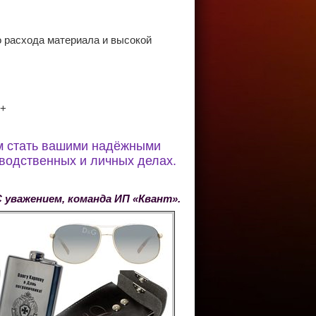
 расхода материала и высокой
.+
ам стать вашими надёжными
зводственных и личных делах.
манда ИП «Квант».