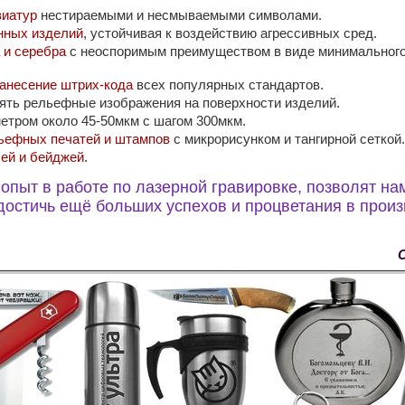
виатур
нестираемыми и несмываемыми символами.
нных изделий
, устойчивая к воздействию агрессивных сред.
 и серебра
с неоспоримым преимуществом в виде минимального
нанесение штрих-кода
всех популярных стандартов.
ять рельефные изображения на поверхности изделий.
етром около 45-50мкм с шагом 300мкм.
ьефных печатей и штампов
с микрорисунком и тангирной сеткой
лей и бейджей
.
 опыт в работе по лазерной гравировке, позволят н
 достичь ещё больших успехов и процветания в прои
С уважением, ко