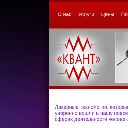
О нас
Услуги
Цены
По
Лазерные технологии, которы
уверенно вошли в нашу повсе
сферах деятельности человек