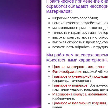
Практическое применение они 
обработки обладают неоспор
материалов:
широкий спектр обработки;
немеханическое воздействие на
минимальное термическое возде
точность и гарантируемая повто
высокая контрастность и стойкос
высокая скорость и производите
возможность обработки в трудно
Мы работаем на сверхсоврем
качественными характеристи
Цветная маркировка металлов
, 
Фотоизображения
высокой чётко
Гравировка сувенирной продукц
например, тампопечать.
Гравировка подарков
. Возможнос
памятные медали, награды, други
Маркировка корпуса мобильного
изображения.
Гравировка ювелирных изделий
.
колец.