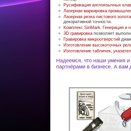
Русификация англоязычных кла
Лазерная маркировка промышле
Лазерная резка листового золота
декоративной точности.
Комплекс SinMark. Генерация и 
3D гравировка
позволяет выполн
Гравировка микроотверстий
диам
Изготовление высокоточных рел
Изготовление табличек, указате
Надеемся, что наши умения и
партнёрами в бизнесе. А вам