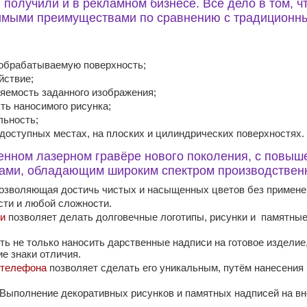
получили и в рекламном бизнесе. Всё дело в том, ч
имыми преимуществами по сравнению с традиционн
 обрабатываемую поверхность;
йствие;
ряемость заданного изображения;
ть наносимого рисунка;
льность;
доступных местах, на плоских и цилиндрических поверхностях.
енном лазерном гравёре нового поколения, с повыш
ками, обладающим широким спектром производствен
позволяющая достичь чистых и насыщенных цветов без примене
сти и любой сложности.
ии
позволяет делать долговечные логотипы, рисунки и памятные 
ть не только наносить дарственные надписи на готовое изделие, 
е знаки отличия.
 телефона
позволяет сделать его уникальным, путём нанесения
 Выполнение декоративных рисунков и памятных надписей на в